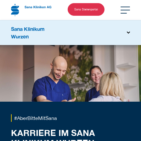
Sana Stellenportal
Sana Klinikum
Wurzen
#AberBitteMitSana
KARRIERE IM SANA