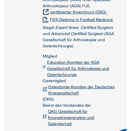
Arthroskopeur (AGA) Fuß,
zertifizierter Kniechirurg (DKG)
,
FIFA Diploma in Football Medicine
Siegel
Expert Knee
,
Certified Surgeon
und
Advanced Certified Surgeon
(AGA
Gesellschaft für Arthroskopie und
Gelenkchirurgie)
Mitglied
Education-Komitee der AGA
Gesellschaft für Arthroskopie und
Gelenkchirurgie
Gastmitglied
Osteotomie-Komitee der Deutschen
Kniegesellschaft
(DKG)
Beirat des Vorstandes der
QKG Gesellschaft für
Knorpelregeneration und
Gelenkerhalt