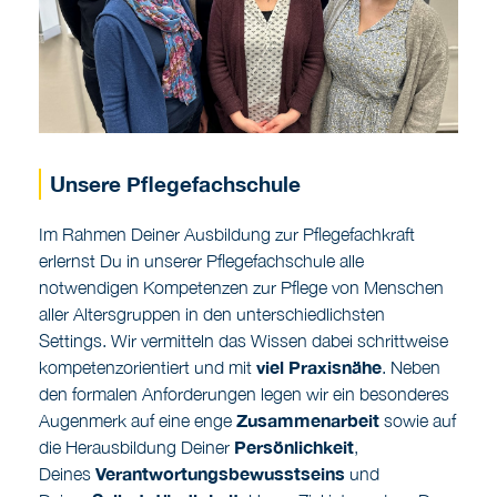
Unsere Pflegefachschule
Im Rahmen Deiner Ausbildung zur Pflegefachkraft
erlernst Du in unserer Pflegefachschule alle
notwendigen Kompetenzen zur Pflege von Menschen
aller Altersgruppen in den unterschiedlichsten
Settings. Wir vermitteln das Wissen dabei schrittweise
viel Praxisnähe
kompetenzorientiert und mit
. Neben
den formalen Anforderungen legen wir ein besonderes
Zusammenarbeit
Augenmerk auf eine enge
sowie auf
Persönlichkeit
die Herausbildung Deiner
,
Verantwortungsbewusstseins
Deines
und
Selbstständigkeit
Deiner
. Unser Ziel ist es, dass Du
bereits während Deiner Ausbildung immer
selbstständiger am Pflegeempfänger arbeiten kannst.