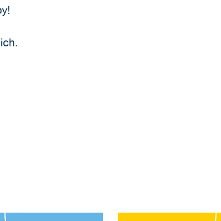
by!
ich.