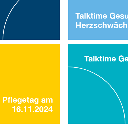
Talktime Gesu
Herzschwäch
Talktime Ge
 Pflegetag am
16.11.2024