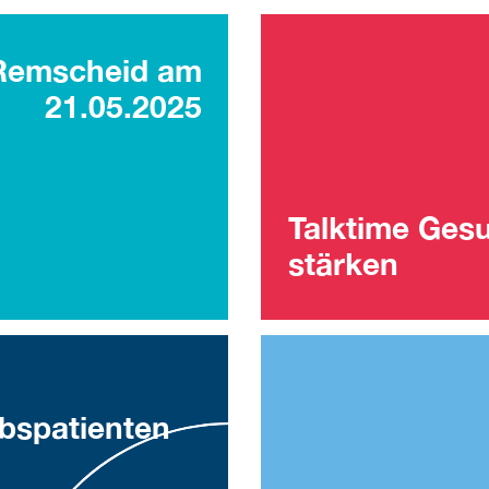
 Remscheid am
21.05.2025
Talktime Ges
stärken
bspatienten