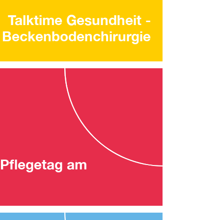
Talktime Gesundheit -
Beckenbodenchirurgie
Pflegetag am