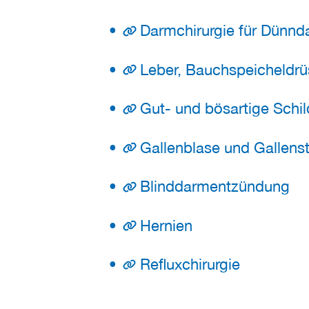
Darmchirurgie für Dünn
Leber, Bauchspeicheldrü
Gut- und bösartige Schi
Gallenblase und Gallens
Blinddarmentzündung
Hernien
Refluxchirurgie