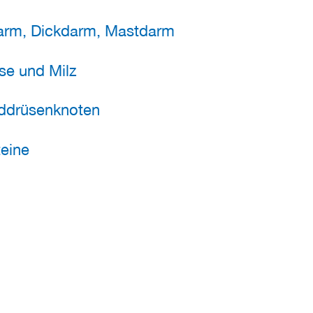
darm, Dickdarm, Mastdarm
se und Milz
lddrüsenknoten
teine