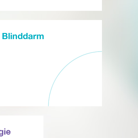
Blinddarm
gie