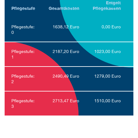
Entgelt
Pflegestufe
Gesamtkosten
Pflegekassen
E
Pflegestufe:
1638,12 Euro
0,00 Euro
0
Pflegestufe:
2187,20 Euro
1023,00 Euro
1
Pflegestufe:
2490,49 Euro
1279,00 Euro
2
Pflegestufe:
2713,47 Euro
1510,00 Euro
3