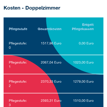
Kosten - Doppelzimmer
Entgelt
Pflegestufe
Gesamtkosten
Pflegekassen
E
Pflegestufe:
1517,96 Euro
0,00 Euro
0
Pflegestufe:
2067,04 Euro
1023,00 Euro
1
Pflegestufe:
2370,33 Euro
1279,00 Euro
2
Pflegestufe:
2593,31 Euro
1510,00 Euro
3