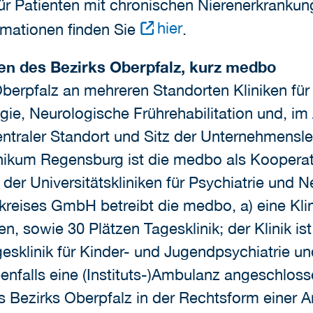
r Patienten mit chronischen Nierenerkrankung
hier
rmationen finden Sie
.
en des Bezirks Oberpfalz, kurz medbo
berpfalz an mehreren Standorten Kliniken für 
ie, Neurologische Frührehabilitation und, im 
ntraler Standort und Sitz der Unternehmenslei
ikum Regensburg ist die medbo als Kooperati
der Universitätskliniken für Psychiatrie un
reises GmbH betreibt die medbo, a) eine Klini
n, sowie 30 Plätzen Tagesklinik; der Klinik ist
esklinik für Kinder- und Jugendpsychiatrie u
ebenfalls eine (Instituts-)Ambulanz angeschlos
zirks Oberpfalz in der Rechtsform einer Ans