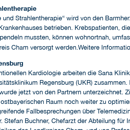
hlentherapie
e und Strahlentherapie“ wird von den Barmhe
ankenhauses betrieben. Krebspatienten, die 
pendeln mussten, können wohnortnah, umfas
eis Cham versorgt werden.Weitere Informatio
gensburg
ntionellen Kardiologie arbeiten die Sana Klin
sitätsklinikum Regensburg (UKR) zusammen. 
rde jetzt von den Partnern unterzeichnet. Zie
n ostbayerischen Raum noch weiter zu optimie
eifende Fallbesprechungen über Telemedizin 
 Stefan Buchner, Chefarzt der Abteilung für In