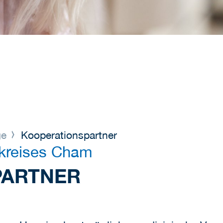
ge
Kooperationspartner
dkreises Cham
PARTNER