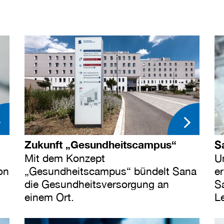
Zukunft „Gesundheitscampus“
S
Mit dem Konzept
U
on
„Gesundheitscampus“ bündelt Sana
e
die Gesundheitsversorgung an
Sa
einem Ort.
L