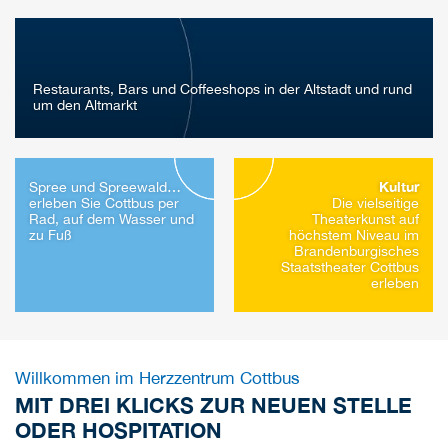
Restaurants, Bars und Coffeeshops in der Altstadt und rund
um den Altmarkt
Kultur
Spree und Spreewald…
erleben Sie Cottbus per
Die vielseitige
Rad, auf dem Wasser und
Theaterkunst auf
zu Fuß
höchstem Niveau im
Brandenburgisches
Staatstheater Cottbus
erleben
Willkommen im Herzzentrum Cottbus
MIT DREI KLICKS ZUR NEUEN STELLE
ODER HOSPITATION