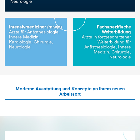
Neurologie
Intensivmediziner (m|w|d)
Fachspezifische
Weiterbildung
Ärzte für Anästhesiologie,
Innere Medizin,
Ärzte in fortgeschrittener
Kardiologie, Chirurgie,
Weiterbildung für
Neurologie
Anästhesiologie, Innere
Medizin, Chirurgie,
Neurologie
Moderne Ausstattung und Konzepte an Ihrem neuen
Arbeitsort