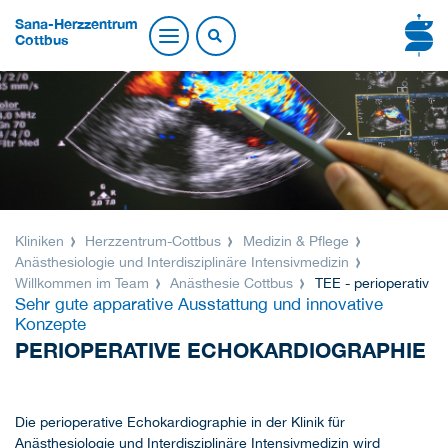
Sana-Herzzentrum
Cottbus
Kliniken
Herzzentrum-Cottbus
Medizin & Pflege
Anästhesiologie und Interdisziplinäre Intensivmedizin
Willkommen im Team
Anästhesie Cottbus
TEE - perioperativ
Sehr gute apparative Ausstattung und innovative
Konzepte
PERIOPERATIVE ECHOKARDIOGRAPHIE
Die perioperative Echokardiographie in der Klinik für
Anästhesiologie und Interdisziplinäre Intensivmedizin wird