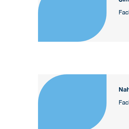
Fac
Na
Fac