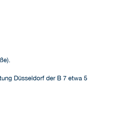
ße).
tung Düsseldorf der B 7 etwa 5