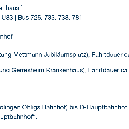
kenhaus“
 U83 | Bus 725, 733, 738, 781
hnhof
htung Mettmann Jubiläumsplatz), Fahrtdauer c
tung Gerresheim Krankenhaus), Fahrtdauer ca
olingen Ohligs Bahnhof) bis D-Hauptbahnhof, 
auptbahnhof“.