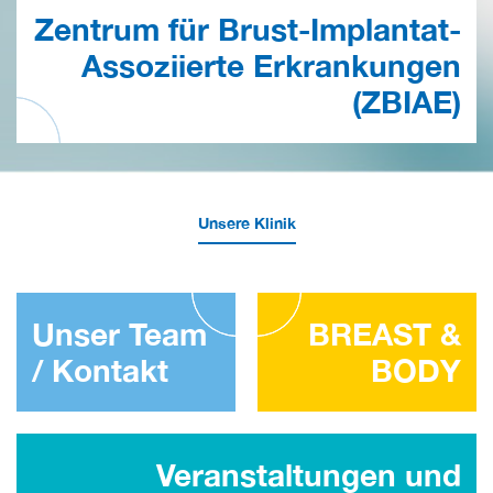
Zentrum für Brust-Implantat-
Assoziierte Erkrankungen
(ZBIAE)
Unsere Klinik
Unser Team
BREAST &
/ Kontakt
BODY
Veranstaltungen und