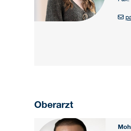
pa
Oberarzt
Moh