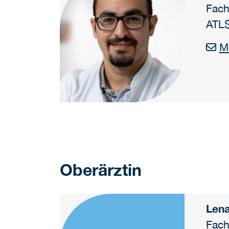
Fach
ATL
M
Oberärztin
Len
Fach