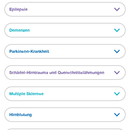
Epilepsie
Demenzen
Parkinson-Krankheit
Schädel-Hirntrauma und Querschnittslähmungen
Multiple Sklerose
Hirnblutung