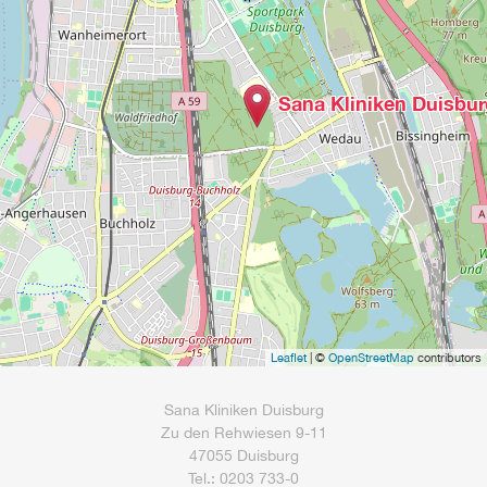
Sana Kliniken Duisbur
Leaflet
| ©
OpenStreetMap
contributors
Sana Kliniken Duisburg
Zu den Rehwiesen 9-11
47055 Duisburg
Tel.: 0203 733-0