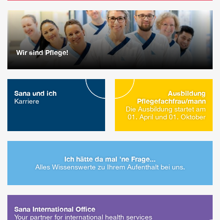
Wir sind Pflege!
Sana und ich
Ausbildung
Pflegefachfrau/mann
Karriere
Die Ausbildung startet am
01. April und 01. Oktober
Ich hätte da mal 'ne Frage...
Alles Wissenswerte zu Ihrem Aufenthalt bei uns.
Sana International Office
Your partner for international health services