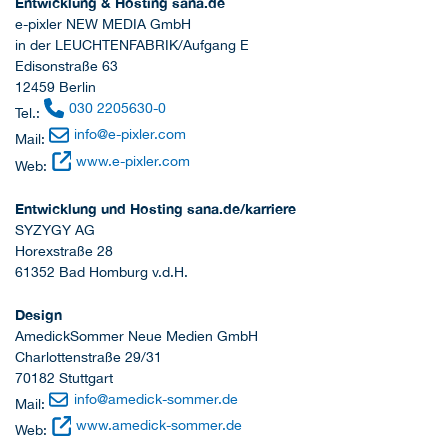
Entwicklung & Hosting sana.de
e-pixler NEW MEDIA GmbH
in der LEUCHTENFABRIK/Aufgang E
Edisonstraße 63
12459 Berlin
030 2205630-0
Tel.:
info
@
e-pixler.com
Mail:
www.e-pixler.com
Web:
Entwicklung und Hosting sana.de/karriere
SYZYGY AG
Horexstraße 28
61352 Bad Homburg v.d.H.
Design
AmedickSommer Neue Medien GmbH
Charlottenstraße 29/31
70182 Stuttgart
info
@
amedick-sommer.de
Mail:
www.amedick-sommer.de
Web: