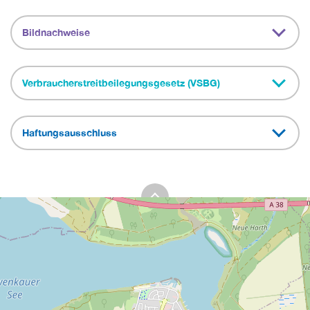
Bildnachweise
Verbraucherstreitbeilegungsgesetz (VSBG)
Haftungsausschluss