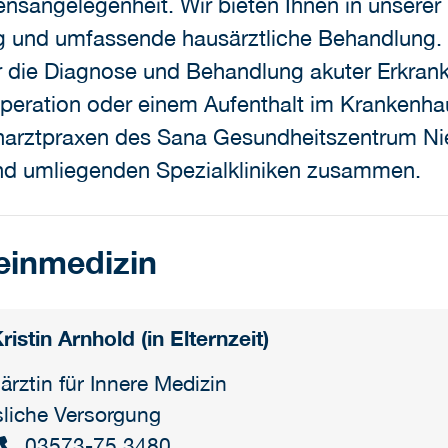
ensangelegenheit. Wir bieten Ihnen in unserer
ng und umfassende hausärztliche Behandlung. W
 die Diagnose und Behandlung akuter Erkran
peration oder einem Aufenthalt im Krankenha
charztpraxen des Sana Gesundheitszentrum Ni
und umliegenden Spezialkliniken zusammen.
einmedizin
Kristin Arnhold (in Elternzeit)
ärztin für Innere Medizin
liche Versorgung
03573-75.3480