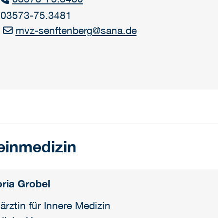
 03573-75.3481
mvz-senftenberg
@
sana.de
:
einmedizin
oria Grobel
ärztin für Innere Medizin