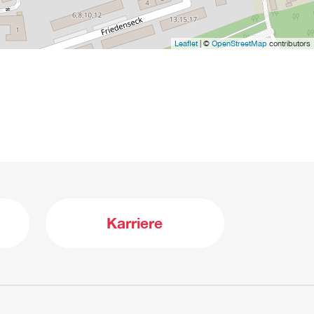
Leaflet
| ©
OpenStreetMap
contributors
Karriere