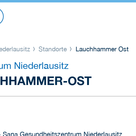
derlausitz
Standorte
Lauchhammer Ost
um Niederlausitz
CHHAMMER-OST
 Sana Gesundheitszentrum Niederlausitz