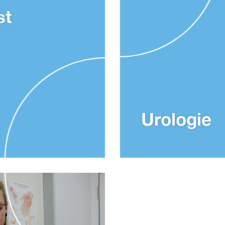
st
Urologie