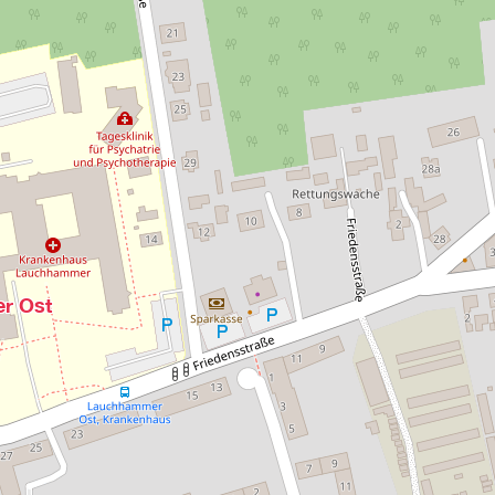
r Ost