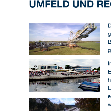
UMFELD UND RE
D
g
B
g
I
E
h
L
e
w