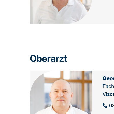
Oberarzt
Geo
Fach
Visc
0