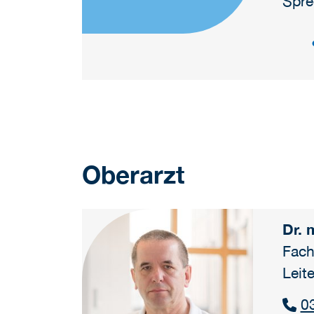
Spre
Oberarzt
Dr. 
Fach
Leit
0