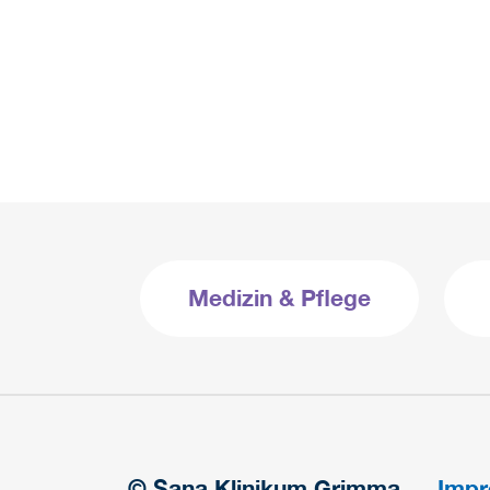
Medizin & Pflege
© Sana Klinikum Grimma
Imp