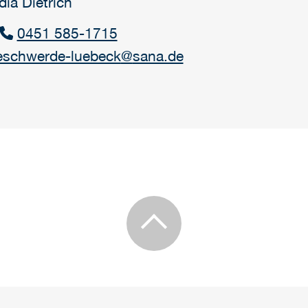
dia Dietrich
0451 585-1715
eschwerde-luebeck
@
sana.de