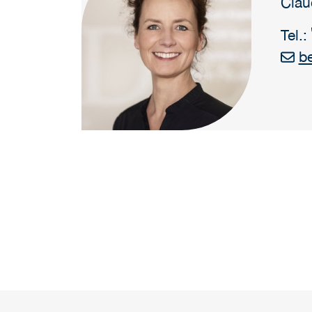
Clau
Tel.:
b