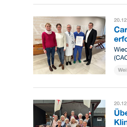
20.12
Car
erf
Wied
(CAC
Wei
20.12
Übe
Kli