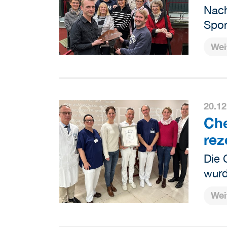
Nach
Spor
Wei
20.12
Che
reze
Die 
wurd
Wei