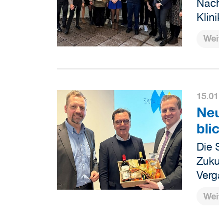
Nach
Klin
Wei
15.01
Neu
bli
Die 
Zuku
Ver
Wei