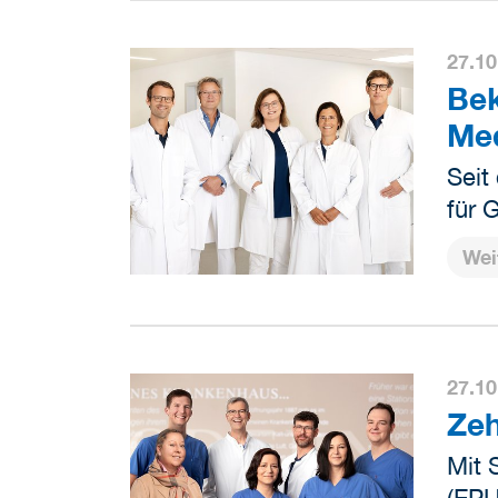
27.10
Bek
Med
Seit
für 
Wei
27.10
Zeh
Mit 