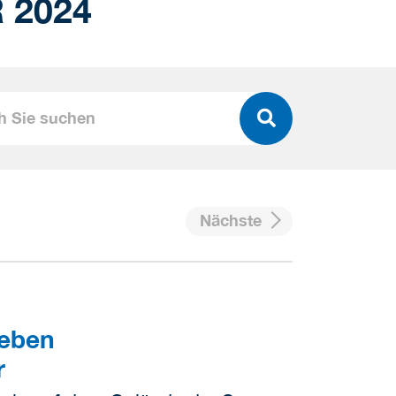
 2024
Nächste
ieben
r