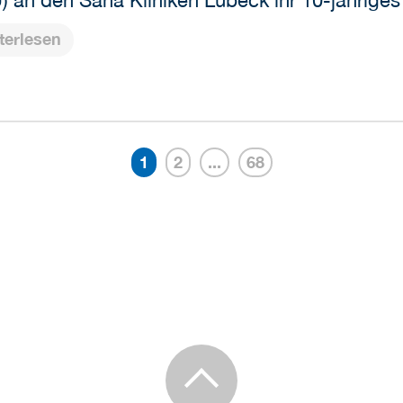
) an den Sana Kliniken Lübeck ihr 10-jährige
terlesen
1
2
...
68