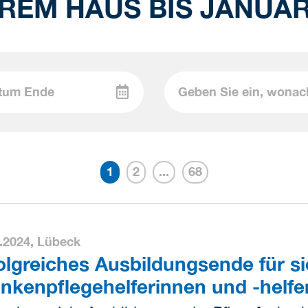
REM HAUS BIS JANUAR
1
2
...
68
.2024,
Lübeck
olgreiches Ausbildungsende für s
nkenpflegehelferinnen und -helfe