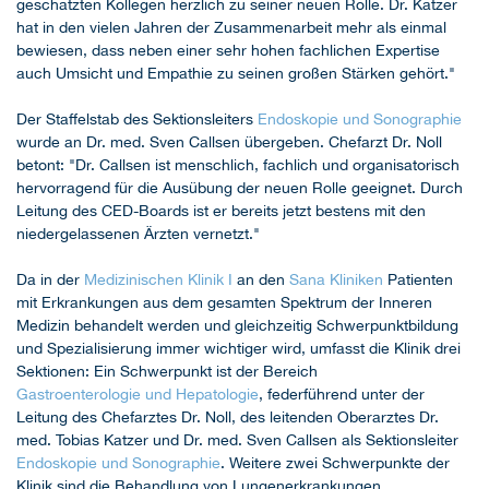
geschätzten Kollegen herzlich zu seiner neuen Rolle. Dr. Katzer
hat in den vielen Jahren der Zusammenarbeit mehr als einmal
bewiesen, dass neben einer sehr hohen fachlichen Expertise
auch Umsicht und Empathie zu seinen großen Stärken gehört."
Der Staffelstab des Sektionsleiters
Endoskopie und Sonographie
wurde an Dr. med. Sven Callsen übergeben. Chefarzt Dr. Noll
betont: "Dr. Callsen ist menschlich, fachlich und organisatorisch
hervorragend für die Ausübung der neuen Rolle geeignet. Durch
Leitung des CED-Boards ist er bereits jetzt bestens mit den
niedergelassenen Ärzten vernetzt."
Da in der
Medizinischen Klinik I
an den
Sana Kliniken
Patienten
mit Erkrankungen aus dem gesamten Spektrum der Inneren
Medizin behandelt werden und gleichzeitig Schwerpunktbildung
und Spezialisierung immer wichtiger wird, umfasst die Klinik drei
Sektionen: Ein Schwerpunkt ist der Bereich
Gastroenterologie und Hepatologie
, federführend unter der
Leitung des Chefarztes Dr. Noll, des leitenden Oberarztes Dr.
med. Tobias Katzer und Dr. med. Sven Callsen als Sektionsleiter
Endoskopie und Sonographie
. Weitere zwei Schwerpunkte der
Klinik sind die Behandlung von Lungenerkrankungen