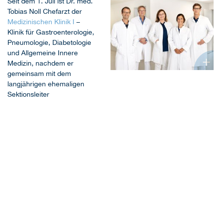
Seit dem 1. Juli ist Dr. med.
Tobias Noll Chefarzt der
Medizinischen Klinik I
–
Klinik für Gastroenterologie,
Pneumologie, Diabetologie
und Allgemeine Innere
+
Medizin, nachdem er
gemeinsam mit dem
Das Leitungsteam der
langjährigen ehemaligen
Medizinischen Klinik I (v.l.n.r.):
Sektionsleiter
Dr. med. Sven Callsen,
Ärztlicher Leiter Sektion
Endoskopie und Sonografie, Dr.
med. Tobias Noll, Chefarzt
Medizinische Klinik I, Dr. med.
Beate Fischer, Sektionsleiterin
Diabetologie, Ernährungs- &
Stoffwechselmedizin, Christine
Hansen-Wester, Sektionsleiterin
Pneumologe und Dr. med.
Tobias Katzer, leitender
Oberarzt Medizinische Klinik I.