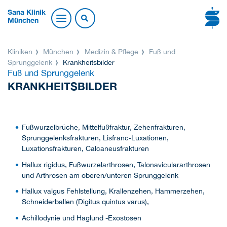
Sana Klinik
München
Kliniken
München
Medizin & Pflege
Fuß und
Sprunggelenk
Krankheitsbilder
Fuß und Sprunggelenk
KRANKHEITSBILDER
Fußwurzelbrüche, Mittelfußfraktur, Zehenfrakturen,
Sprunggelenksfrakturen, Lisfranc-Luxationen,
Luxationsfrakturen, Calcaneusfrakturen
Hallux rigidus, Fußwurzelarthrosen, Talonaviculararthrosen
und Arthrosen am oberen/unteren Sprunggelenk
Hallux valgus Fehlstellung, Krallenzehen, Hammerzehen,
Schneiderballen (Digitus quintus varus),
Achillodynie und Haglund -Exostosen