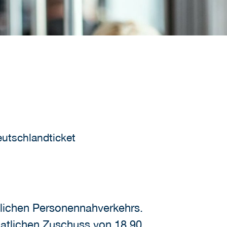
tschlandticket
ntlichen Personennahverkehrs.
natlichen Zuschuss von 18,90