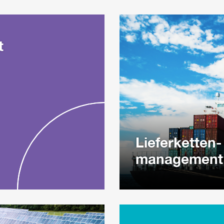
t
Lieferketten-
management