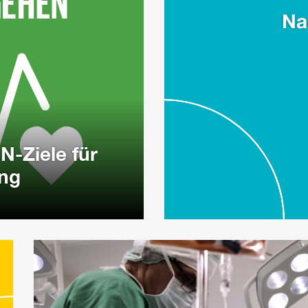
Na
N-Ziele für
ung