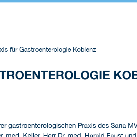
xis für Gastroenterologie Koblenz
STROENTEROLOGIE KO
erer gastroenterologischen Praxis des Sana M
. med. Keller, Herr Dr. med. Harald Faust und 