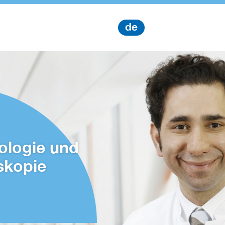
de
ologie und
skopie