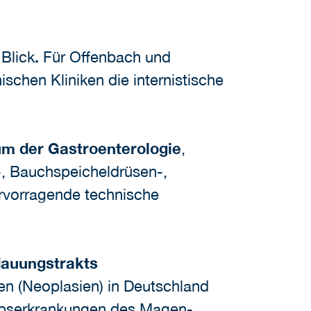
Blick
.
Für Offenbach und
chen Kliniken die internistische
m der Gastroenterologie
,
-, Bauchspeicheldrüsen-,
ervorragende technische
auungstrakts
n (Neoplasien) in Deutschland
rebserkrankungen des Magen-