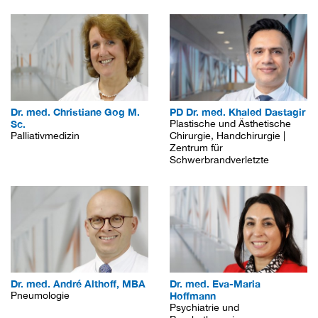
Dr. med. Christiane Gog M.
PD Dr. med. Khaled Dastagir
Sc.
Plastische und Ästhetische
Palliativmedizin
Chirurgie, Handchirurgie |
Zentrum für
Schwerbrandverletzte
Dr. med. André Althoff, MBA
Dr. med. Eva-Maria
Pneumologie
Hoffmann
Psychiatrie und