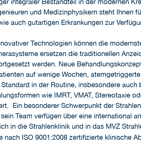
tiger integraler Bestandteil in der modernen 
ngenieuren und Medizinphysikern steht Ihnen f
wie auch gutartigen Erkrankungen zur Verfügu
nnovativer Technologien können die moderns
rasysteme ersetzen die traditionellen Anzei
ortgesetzt werden. Neue Behandlungskonzept
atienten auf wenige Wochen, atemgetriggert
r Standard in der Routine, insbesondere auch 
hlungsformen wie IMRT, VMAT, Stereotaxie ode
ert. Ein besonderer Schwerpunkt der Strahlen
 sein Team verfügen über eine international a
ich in die Strahlenklinik und in das MVZ Strahl
ne nach ISO 9001:2008 zertifizierte klinische A