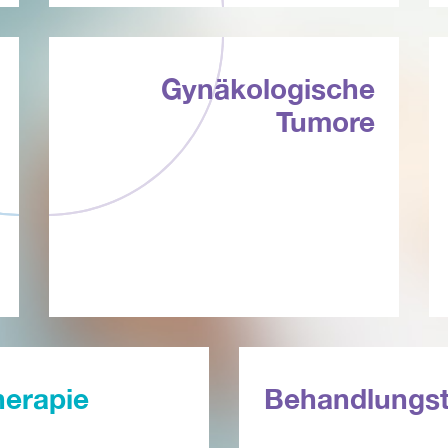
Gynäkologische
Tumore
herapie
Behandlungs