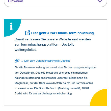
Hinweise
Hier geht's zur Online-Terminbuchung.
Damit verlassen Sie unsere Website und werden
zur Terminbuchungsplattform Doctolib
weitergeleitet.
→ Link zum Datenschutzhinweis Doctolib
Für die Terminverwaltung setzen wir das Terminmanagementsystem
von Doctolib ein. Doctolib bietet uns einerseits ein modernes
Kalendersystem und andererseits unseren Patient*innen die
Möglichkeit, auf der Seite www.doctolib.de mit uns Termine online
zu vereinbaren. Die Doctolib GmbH (Mehringdamm 51, 10961
Berlin) wird für uns als Auftragsverarbeiter tätig.