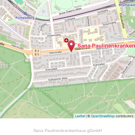
Sana Paulinenkranke
Leaflet
| ©
OpenStreetMap
contributors
Sana Paulinenkrankenhaus gGmbH