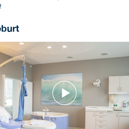
!
eburt