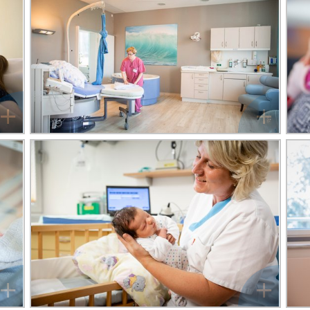
+
+
+
+