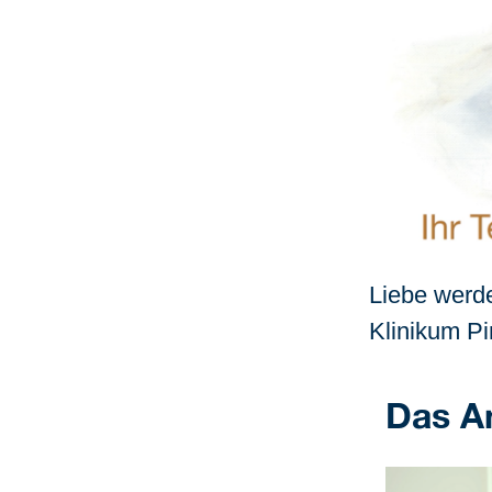
Liebe werd
Klinikum P
Das A