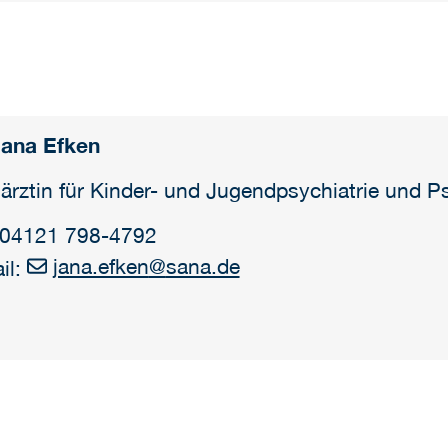
Jana Efken
ärztin für Kinder- und Jugendpsychiatrie und P
: 04121 798-4792
jana.efken
@
sana.de
il: