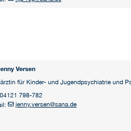
Jenny Versen
ärztin für Kinder- und Jugendpsychiatrie und P
: 04121 798-782
jenny.versen
@
sana.de
il: