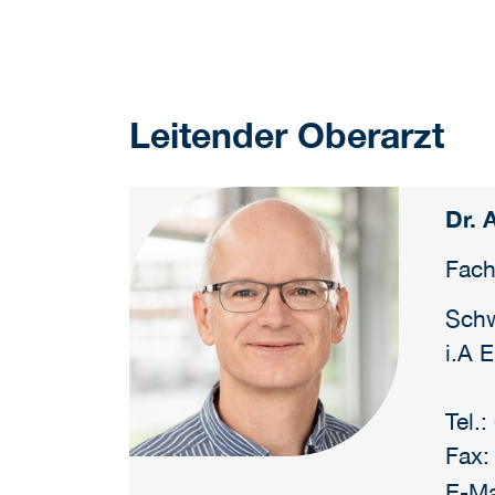
Leitender Oberarzt
Dr. 
Fach
Schw
i.A 
Tel.
Fax:
E-Ma