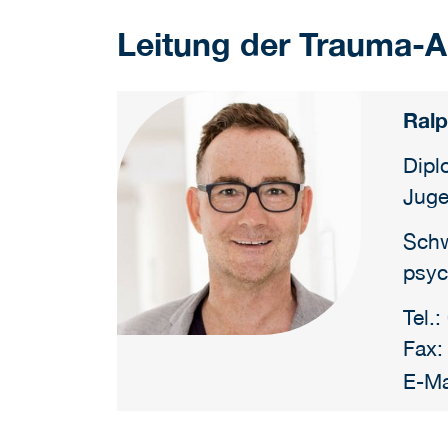
Leitung der Trauma-
Ralp
Dipl
Juge
Schw
psyc
Tel.
Fax:
E-Ma