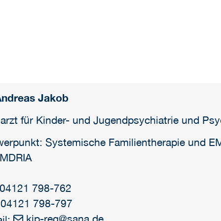
Andreas Jakob
arzt für Kinder- und Jugendpsychiatrie und Ps
erpunkt: Systemische Familientherapie und E
EMDRIA
: 04121 798-762
 04121 798-797
kjp-reg
@
sana.de
il: