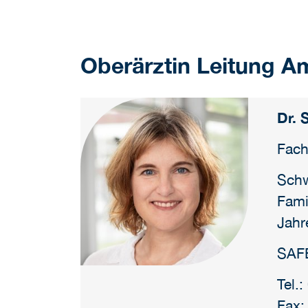
Oberärztin Leitung A
Dr. S
Fach
Schw
Fami
Jahr
SAFE
Tel.
Fax: