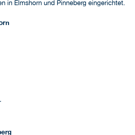
en in Elmshorn und Pinneberg eingerichtet.
orn
r
berg