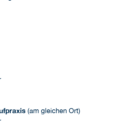
r
ufpraxis
(am gleichen Ort)
r