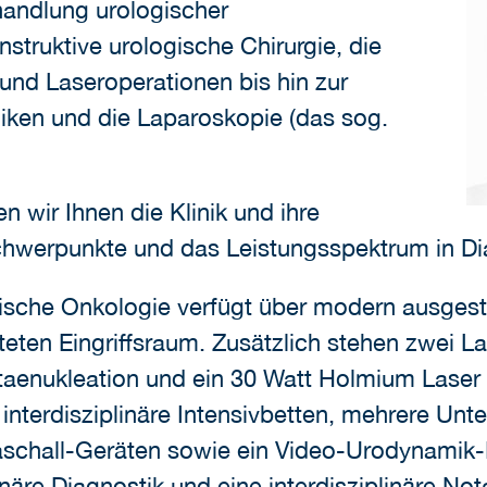
handlung urologischer
truktive urologische Chirurgie, die
 und Laseroperationen bis hin zur
ken und die Laparoskopie (das sog.
n wir Ihnen die Klinik und ihre
chwerpunkte und das Leistungsspektrum in Dia
ogische Onkologie verfügt über modern ausgest
hteten Eingriffsraum. Zusätzlich stehen zwei L
taenukleation und ein 30 Watt Holmium Laser f
interdisziplinäre Intensivbetten, mehrere Un
schall-Geräten sowie ein Video-Urodynamik-M
näre Diagnostik und eine interdisziplinäre No