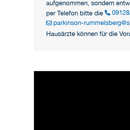
aufgenommen, sondern entwed
09128
per Telefon bitte die
parkinson-rummelsberg
@
s
Hausärzte können für die Vo