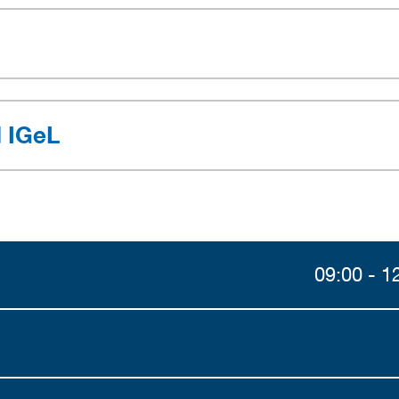
d IGeL
09:00 - 1