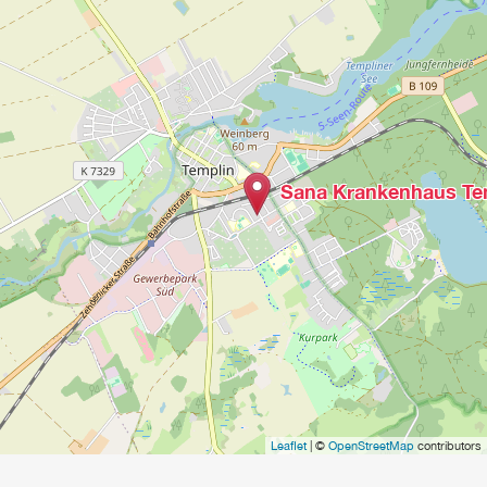
Sana Krankenhaus Te
Leaflet
| ©
OpenStreetMap
contributors