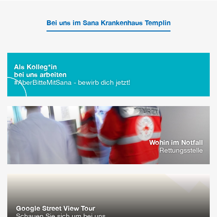
Bei uns im Sana Krankenhaus Templin
Als Kolleg*in
bei uns arbeiten
#AberBitteMitSana - bewirb dich jetzt!
Wohin im Notfall
Rettungsstelle
Google Street View Tour
Schauen Sie sich um bei uns