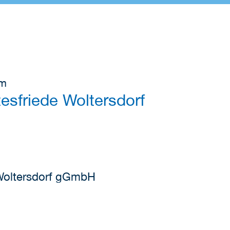
um
sfriede Woltersdorf
Woltersdorf gGmbH