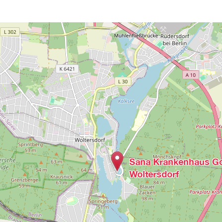
Sana Krankenhaus Go
Woltersdorf