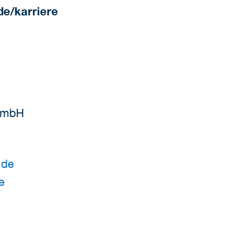
de/karriere
GmbH
.de
e