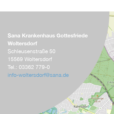
Sana Krankenhaus Gottesfriede
Woltersdorf
Schleusenstraße 50
15569 Woltersdorf
Tel.: 03362 779-0
info-woltersdorf
@
sana.de