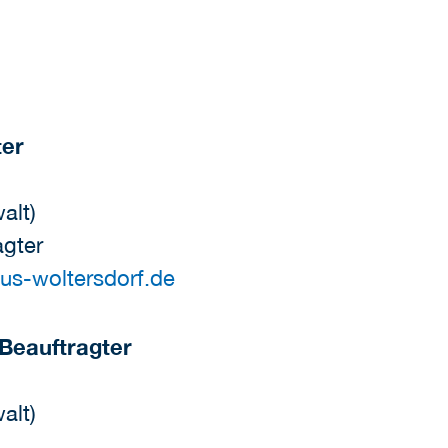
ter
alt)
agter
us-woltersdorf.de
Beauftragter
alt)