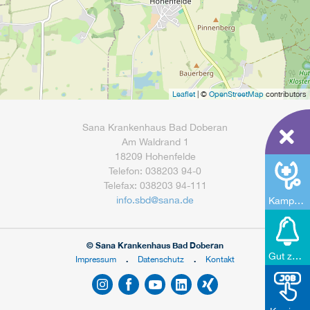
Leaflet
| ©
OpenStreetMap
contributors
Sana Krankenhaus Bad Doberan
Am Waldrand 1
18209 Hohenfelde
Telefon: 038203 94-0
Telefax: 038203 94-111
info.sbd
@
sana.de
Kampagne des Dietrich-Bonhoeffer-Klinikums Neubrandenburg
© Sana Krankenhaus Bad Doberan
Gut zu Wissen
Impressum
Datenschutz
Kontakt