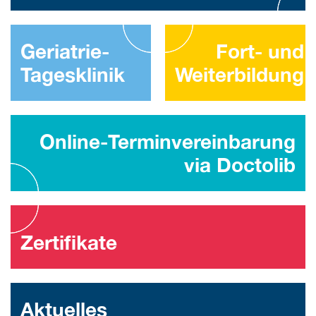
Geriatrie-
Fort- und
Tagesklinik
Weiterbildung
Online-Terminvereinbarung
via Doctolib
Zertifikate
Aktuelles