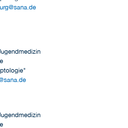
burg
@
sana.de
 Jugendmedizin
ie
eptologie"
@
sana.de
 Jugendmedizin
ie