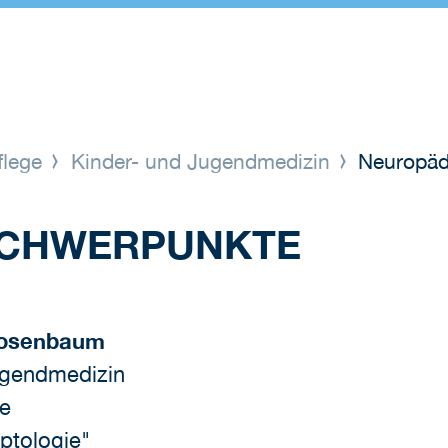
flege
Kinder- und Jugendmedizin
Neuropädi
SCHWERPUNKTE
 Rosenbaum
Jugendmedizin
ie
eptologie"