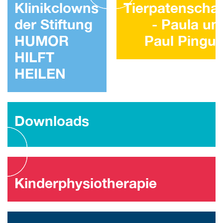
Klinikclowns
Tierpatenschaf
der Stiftung
- Paula un
HUMOR
Paul Pingui
HILFT
HEILEN
Downloads
Kinderphysiotherapie