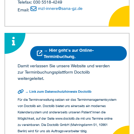
Telefax: 030 5518-4249
mzl-innere
@
sana-gz.de
Email:
→ Hier geht's zur Online-
Terminbuchung.
Damit verlassen Sie unsere Website und werden
zur Terminbuchungsplattform Doctolib
weitergeleitet.
→ Link zum Datenschutzhinweis Doctolib
Für die Terminverwaltung setzen wir das Terminmanagementsystem
von Doctolib ein. Doctolib bietet uns einerseits ein modernes
Kalendersystem und andererseits unseren Patient*innen die
Möglichkeit, auf der Seite www.doctolib.de mit uns Termine online
zu vereinbaren. Die Doctolib GmbH (Mehringdamm 51, 10961
Berlin) wird für uns als Auftragsverarbeiter tätig.