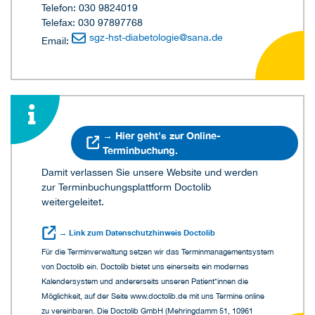
Telefon: 030 9824019
Telefax: 030 97897768
sgz-hst-diabetologie
@
sana.de
Email:
→ Hier geht's zur Online-
Terminbuchung.
Damit verlassen Sie unsere Website und werden
zur Terminbuchungsplattform Doctolib
weitergeleitet.
→ Link zum Datenschutzhinweis Doctolib
Für die Terminverwaltung setzen wir das Terminmanagementsystem
von Doctolib ein. Doctolib bietet uns einerseits ein modernes
Kalendersystem und andererseits unseren Patient*innen die
Möglichkeit, auf der Seite www.doctolib.de mit uns Termine online
zu vereinbaren. Die Doctolib GmbH (Mehringdamm 51, 10961