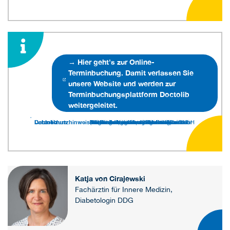
→ Hier geht's zur Online-
Terminbuchung. Damit verlassen Sie
unsere Website und werden zur
Terminbuchungsplattform Doctolib
weitergeleitet.
→ Link zum Datenschutzhinweis Doctolib
Für die Terminverwaltung setzen wir das Terminmanagementsystem von Doctolib ein. Doctolib bietet uns einerseits ein modernes Kalendersystem und andererseits unseren Patient*innen die Möglichkeit, auf der Seite www.doctolib.de mit uns Termine online zu vereinbaren. Die Doctolib GmbH (Mehringdamm 51, 10961 Berlin) wird für uns als Auftragsverarbeiter tätig.
Katja von Cirajewski
Fachärztin für Innere Medizin,
Diabetologin DDG