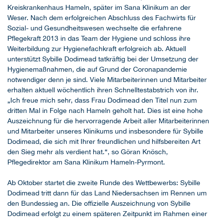
Kreiskrankenhaus Hameln, später im Sana Klinikum an der
Weser. Nach dem erfolgreichen Abschluss des Fachwirts für
Sozial- und Gesundheitswesen wechselte die erfahrene
Pflegekraft 2013 in das Team der Hygiene und schloss ihre
Weiterbildung zur Hygienefachkraft erfolgreich ab. Aktuell
unterstützt Sybille Dodimead tatkräftig bei der Umsetzung der
Hygienemaßnahmen, die auf Grund der Coronapandemie
notwendiger denn je sind. Viele Mitarbeiterinnen und Mitarbeiter
erhalten aktuell wöchentlich ihren Schnelltestabstrich von ihr.
„Ich freue mich sehr, dass Frau Dodimead den Titel nun zum
dritten Mal in Folge nach Hameln geholt hat. Dies ist eine hohe
Auszeichnung für die hervorragende Arbeit aller Mitarbeiterinnen
und Mitarbeiter unseres Klinikums und insbesondere für Sybille
Dodimead, die sich mit Ihrer freundlichen und hilfsbereiten Art
den Sieg mehr als verdient hat.“, so Göran Knösch,
Pflegedirektor am Sana Klinikum Hameln-Pyrmont.
Ab Oktober startet die zweite Runde des Wettbewerbs: Sybille
Dodimead tritt dann für das Land Niedersachsen im Rennen um
den Bundessieg an. Die offizielle Auszeichnung von Sybille
Dodimead erfolgt zu einem späteren Zeitpunkt im Rahmen einer