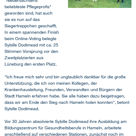
+
"Niedersachsens
beliebteste Pflegeprofis"
geworden sind, hat auch
Geschäftsführer Marco Kempka
sie es nun auf das
(li.) und Pflegedirektor Göran
Siegertreppchen geschafft.
Knösch (re.) gratulieren Sybille
Dodimead (mi.) zum Titel
In einem spannenden Finish
„Niedersachsens beliebtester
beim Online-Voting belegte
Pflegeprofi“.
Sybille Dodimead mit ca. 25
Stimmen Vorsprung vor den
Zweitplatzierten aus
Lüneburg den ersten Platz.
"Ich freue mich sehr und bin unglaublich dankbar für die große
Unterstützung, die ich von meinen Kollegen, der
Krankenhausleitung, Freunden, Verwandten und Bürgern der
Stadt Hameln erfahren habe. Sie alle haben dazu beigetragen,
dass wir am Ende den Sieg nach Hameln holen konnten", betont
Sybille Dodimead.
Vor 30 Jahren absolvierte Sybille Dodimead ihre Ausbildung am
Bildungszentrum für Gesundheitsberufe in Hameln, arbeitete
anschließend auf verschiedenen Stationen, zunächst noch im