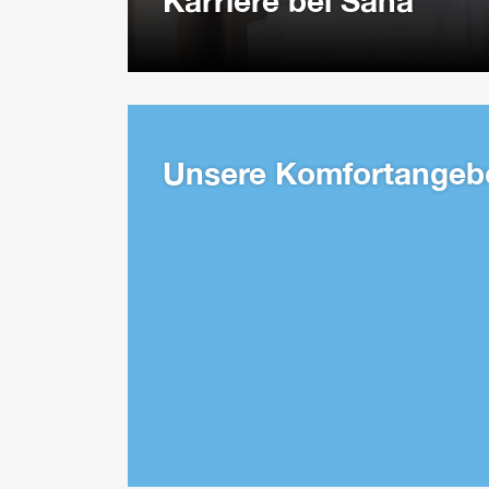
Karriere bei Sana
Unsere Komfort­angeb