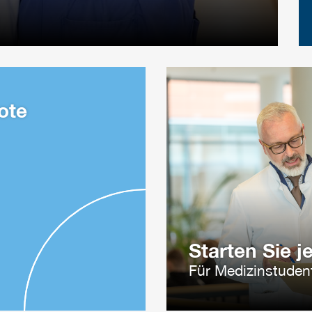
ote
Starten Sie je
Für Medizinstuden